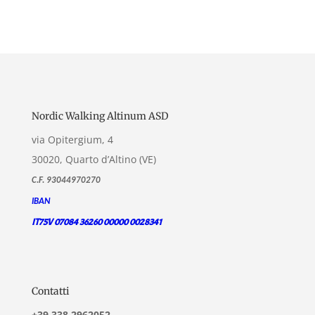
Nordic Walking Altinum ASD
via Opitergium, 4
30020, Quarto d’Altino (VE)
C.F. 93044970270
IBAN
IT75V 07084 36260 00000 0028341
Contatti
+39 338 2962052